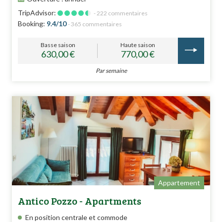
TripAdvisor:
- 222 commentaires
Booking:
9.4/10
- 365 commentaires
Basse saison
Haute saison
630,00 €
770,00 €
Par semaine
Appartement
Antico Pozzo - Apartments
En position centrale et commode