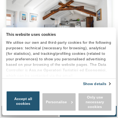
This website uses cookies
We utilise our own and third-party cookies for the following
Appartement
purposes: technical (necessary for browsing), analytical
Appartmenti Il Sogno Bellagio
(for statistics), and tracking/profiling cookies (related to
your preferences) to show you personalised advertising
Dans le centre de Bellagio
based on your browsing of the website pages. The Data
Solutions de 2 à 8 personnes
Controller is
Ass.ne Operatori Turistici ed Economici
,
Appartements modernes
which can be contacted via the email:
info@promobellagio.it
. You can accept all cookies by
Show details
Ouverture : annuel
clicking “Accept all cookies”, continue by clicking “Use only
necessary cookies” or manage your preferences by
TripAdvisor:
- 88 commentaires
Only use
clicking “Personalise”.
Accept all
Booking:
8.4/10
- 340 commentaires
Personalise
necessary
In order to withdraw the consent provided previously and
cookies
cookies
to view the complete information on data processing,
Filtrer
Trier
Basse saison
Haute saison
please click here: “
Cookie Policy
”
595,00 €
700,00 €