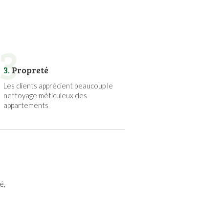
3
3.
Propreté
Les clients apprécient beaucoup le
nettoyage méticuleux des
appartements
é,