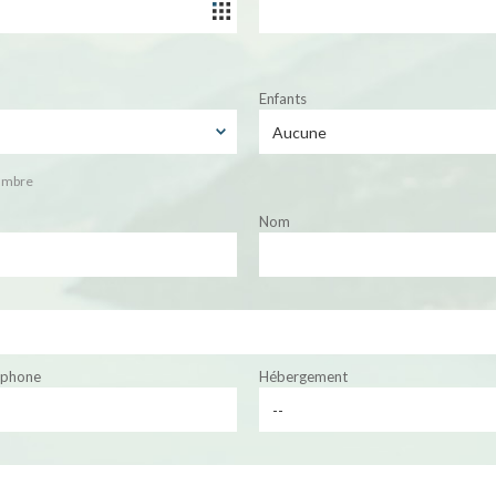
Enfants
ambre
Nom
éphone
Hébergement