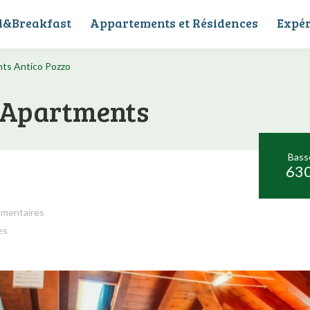
d&Breakfast
Appartements et Résidences
Expér
ts Antico Pozzo
- Apartments
Bass
630
mmentaires
es