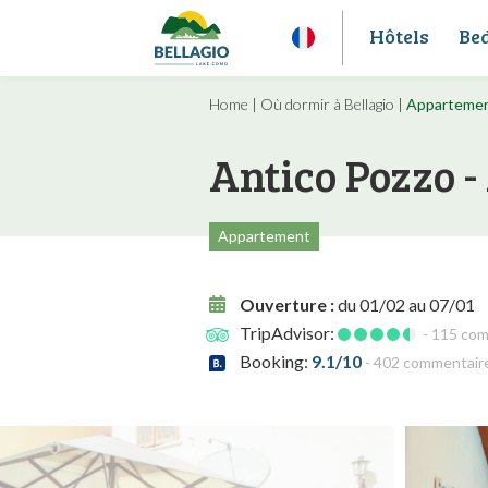
Hôtels
Be
Home
|
Où dormir à Bellagio
|
Appartemen
Antico Pozzo 
Appartement
Ouverture :
du 01/02 au 07/01
TripAdvisor:
- 115 co
Booking:
9.1/10
- 402 commentair