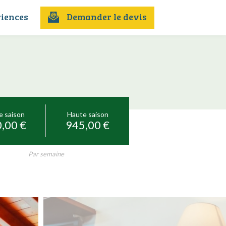
iences
Demander le devis
e saison
Haute saison
,00 €
945,00 €
Par semaine