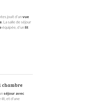
tes jouit d’un
vue
e
. La salle de séjour
te
équipée, d’un
lit
1 chambre
’un
séjour avec
lit, et d’une