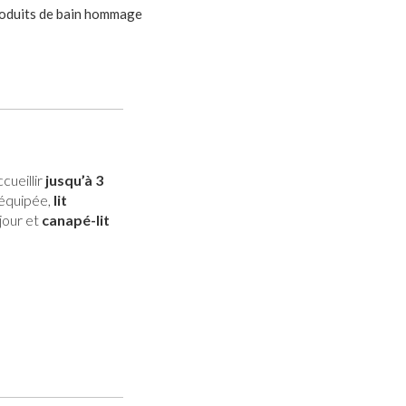
oduits de bain hommage
cueillir
jusqu’à 3
équipée,
lit
éjour et
canapé-lit