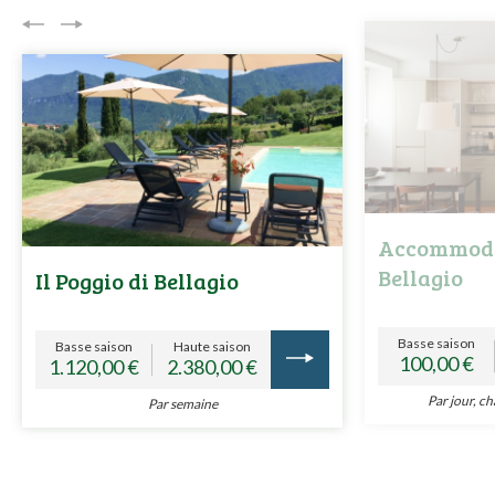
Accommoda
Bellagio
Il Poggio di Bellagio
Basse saison
Basse saison
Haute saison
100,00 €
1.120,00 €
2.380,00 €
Par jour, c
Par semaine