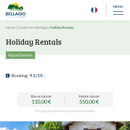
MENU
Home
|
Où dormir à Bellagio
|
Holiday Rentals
Holiday Rentals
Appartement
Booking:
9.5/10
Basse saison
Haute saison
110,00 €
550,00 €
Par jour, par personne, en pension complète