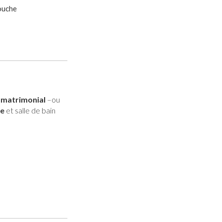
uche
t
matrimonial
–ou
te
et salle de bain