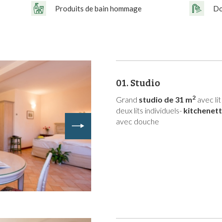
Produits de bain hommage
Do
01.
Studio
2
Grand
studio de 31 m
avec li
deux lits individuels-
kitchenet
avec douche