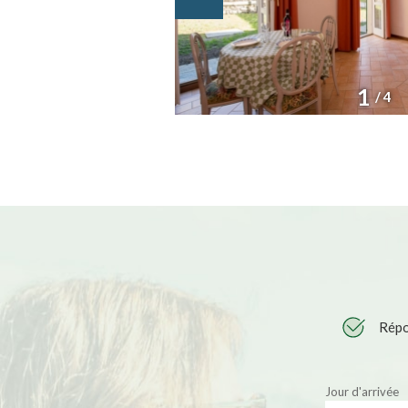
1
/ 4
Répo
Jour d'arrivée