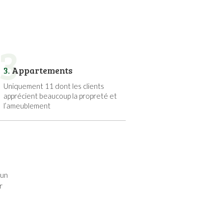
3
3.
Appartements
Uniquement 11 dont les clients
apprécient beaucoup la propreté et
l’ameublement
 un
r