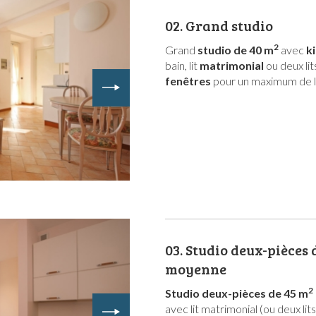
02.
Grand studio
2
Grand
studio de 40 m
avec
k
bain, lit
matrimonial
ou deux lit
fenêtres
pour un maximum de l
03.
Studio deux-pièces d
moyenne
2
Studio deux-pièces de 45 m
avec lit matrimonial (ou deux lit