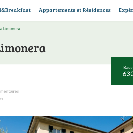
d&Breakfast
Appartements et Résidences
Expér
a Limonera
Limonera
Bass
630
mmentaires
es