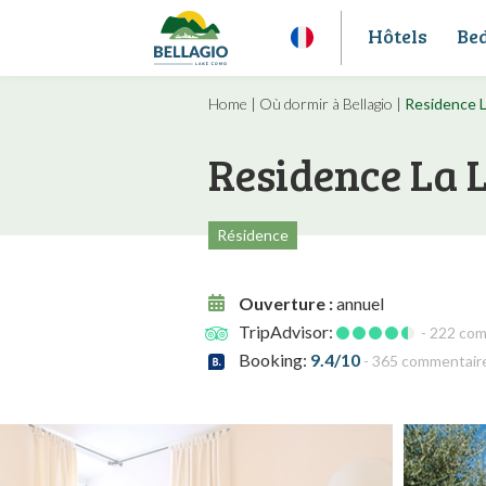
Hôtels
Be
Home
|
Où dormir à Bellagio
|
Residence L
Residence La 
Résidence
Ouverture :
annuel
TripAdvisor:
- 222 co
Booking:
9.4/10
- 365 commentair