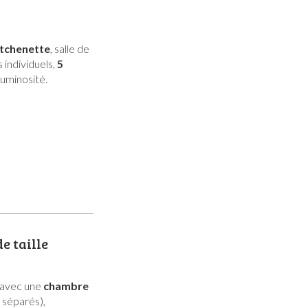
itchenette
, salle de
s individuels,
5
uminosité.
e taille
avec une
chambre
s séparés),