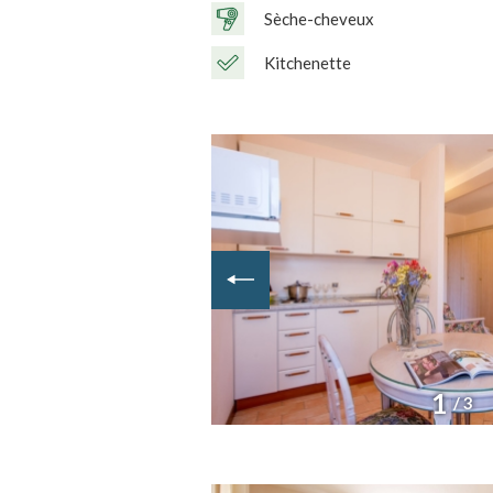
Sèche-cheveux
Kitchenette
1
/ 3