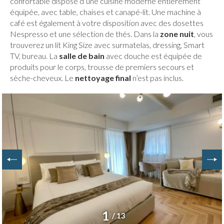
confortable dispose d’une cuisine moderne entièrement
équipée, avec table, chaises et canapé-lit. Une machine à
café est également à votre disposition avec des dosettes
Nespresso et une sélection de thés. Dans la
zone nuit
, vous
trouverez un lit King Size avec surmatelas, dressing, Smart
TV, bureau. La
salle de bain
avec douche est équipée de
produits pour le corps, trousse de premiers secours et
sèche-cheveux. Le
nettoyage final
n’est pas inclus.
1
/ 13