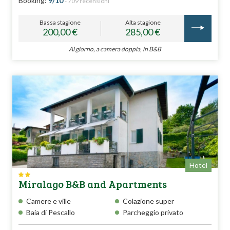
Booking:
9/10
- 709 recensioni
Bassa stagione
Alta stagione
200,00 €
285,00 €
Al giorno, a camera doppia, in B&B
Hotel
Miralago B&B and Apartments
Camere e ville
Colazione super
Baia di Pescallo
Parcheggio privato