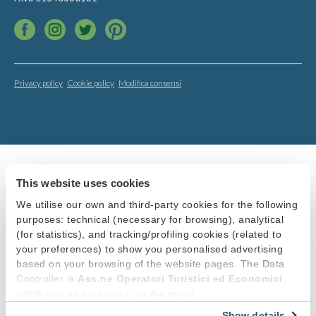
Privacy policy
Cookie policy
Modifica consensi
This website uses cookies
We utilise our own and third-party cookies for the following
purposes: technical (necessary for browsing), analytical
(for statistics), and tracking/profiling cookies (related to
your preferences) to show you personalised advertising
based on your browsing of the website pages. The Data
Controller is
Ass.ne Operatori Turistici ed Economici
,
which can be contacted via the email:
info@promobellagio.it
. You can accept all cookies by
Show details