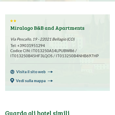
Miralago B&B and Apartments
Via Pescallo, 19 - 22021 Bellagio (CO)
Tel: +39031951294
Codice CIN: IT013250A14LPUBW86 /
IT013250B45HF3LQOS / IT013250B4NHB697HP
Visita il sito web
Vedi sulla mappa
Guarda gli hotel simili