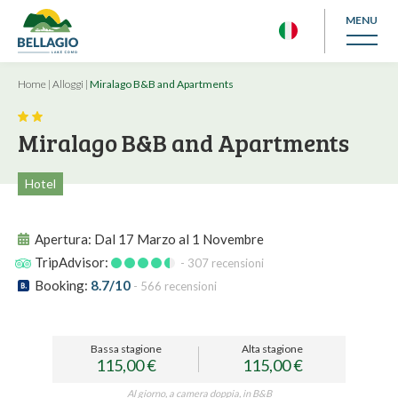
MENU
Home
|
Alloggi
|
Miralago B&B and Apartments
Miralago B&B and Apartments
Hotel
Apertura:
Dal 17 Marzo al 1 Novembre
TripAdvisor:
- 307 recensioni
Booking:
8.7/10
- 566 recensioni
Bassa stagione
Alta stagione
115,00 €
115,00 €
Al giorno, a camera doppia, in B&B