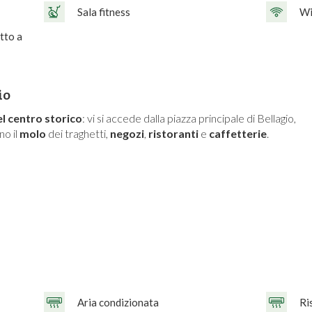
Sala fitness
Wi
tto a
io
l centro storico
: vi si accede dalla piazza principale di Bellagio,
no il
molo
dei traghetti,
negozi
,
ristoranti
e
caffetterie
.
Aria condizionata
Ri