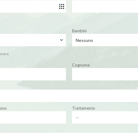
Bambini
amera
Cognome
fono
Trattamento