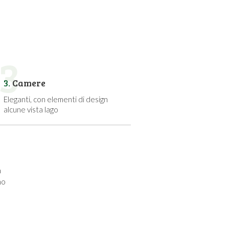
3
3.
Camere
Eleganti, con elementi di design
alcune vista lago
n
no