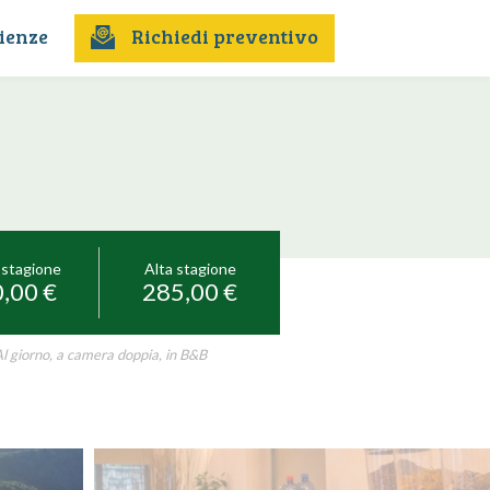
ienze
Richiedi preventivo
 stagione
Alta stagione
,00 €
285,00 €
l giorno, a camera doppia, in B&B