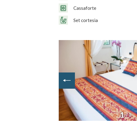
Cassaforte
Set cortesia
1
/ 2