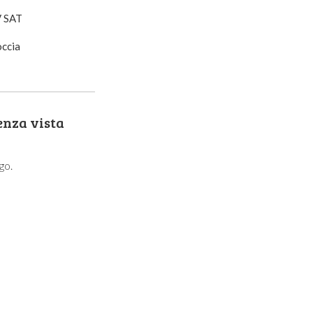
 SAT
ccia
nza vista
ago.