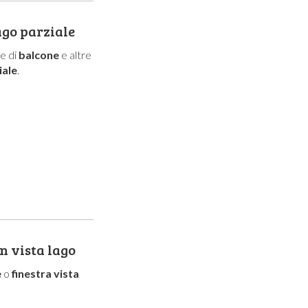
ago parziale
te di
balcone
e altre
iale
.
n vista lago
e
o
finestra vista