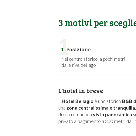
3 motivi per scegli
1
1.
Posizione
Nel centro storico, a pochi metri
dalle rive del lago
L'hotel in breve
L’
Hotel Bellagio
è uno storico
B&B di
una
zona centralissima e tranquilla
di una romantica
vista panoramica
su
privato a pagamento a 300 metri dall’h