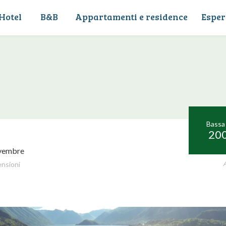
Hotel
B&B
Appartamenti e residence
Esper
Bassa
200
ovembre
A
ensioni