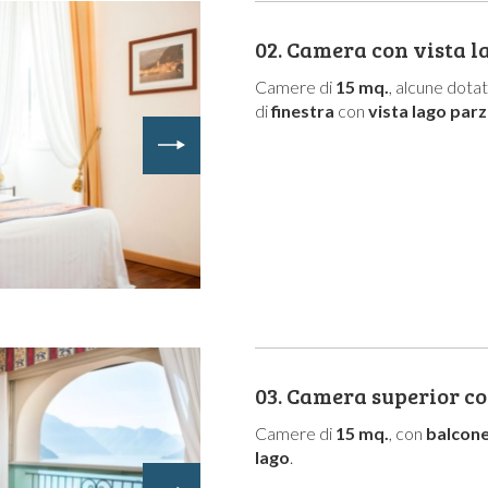
02.
Camera con vista l
Camere di
15 mq.
, alcune dota
di
finestra
con
vista lago parz
03.
Camera superior co
Camere di
15 mq.
, con
balcon
lago
.