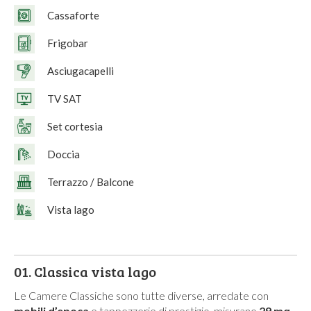
Cassaforte
Frigobar
Asciugacapelli
TV SAT
Set cortesia
Doccia
Terrazzo / Balcone
Vista lago
01.
Classica vista lago
Le Camere Classiche sono tutte diverse, arredate con
mobili d’epoca
e tappezzerie di prestigio, misurano
29 mq.