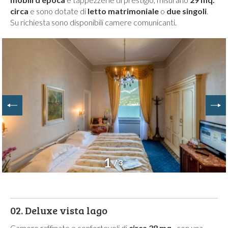
circa
e sono dotate di
letto matrimoniale
o
due singoli
.
Su richiesta sono disponibili camere comunicanti.
1
/ 3
02.
Deluxe vista lago
Camere raffinate e confortevoli di
circa 38 mq.
, con una