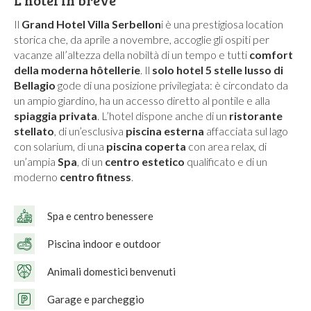
Il
Grand Hotel Villa Serbellon
i è una prestigiosa location
storica che, da aprile a novembre, accoglie gli ospiti per
vacanze all’altezza della nobiltà di un tempo e tutti
comfort
della moderna hôtellerie
. Il
solo hotel 5 stelle lusso di
Bellagio
gode di una posizione privilegiata: è circondato da
un ampio giardino, ha un accesso diretto al pontile e alla
spiaggia privata
. L’hotel dispone anche di un
ristorante
stellato
, di un’esclusiva
piscina esterna
affacciata sul lago
con solarium, di una
piscina coperta
con area relax, di
un’ampia
Spa
, di un
centro estetico
qualificato e di un
moderno
centro fitness
.
Spa e centro benessere
Piscina indoor e outdoor
Animali domestici benvenuti
Garage e parcheggio