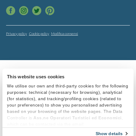
Privacy policy
Cookie policy
Modifica consensi
This website uses cookies
We utilise our own and third-party cookies for the following
purposes: technical (necessary for browsing), analytical
(for statistics), and tracking/profiling cookies (related to
your preferences) to show you personalised advertising
based on your browsing of the website pages. The Data
Controller is
Ass.ne Operatori Turistici ed Economici
,
which can be contacted via the email:
info@promobellagio.it
. You can accept all cookies by
Show details