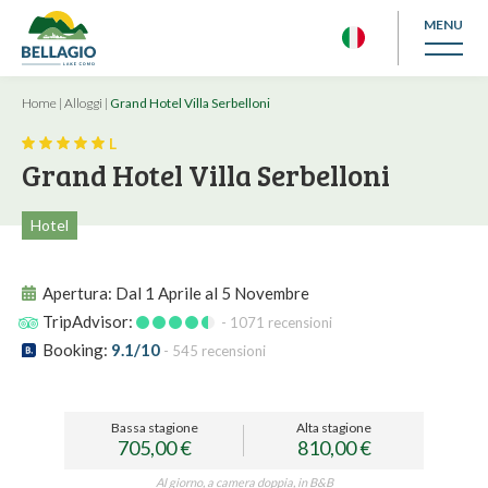
MENU
Home
|
Alloggi
|
Grand Hotel Villa Serbelloni
L
Grand Hotel Villa Serbelloni
Hotel
Apertura:
Dal 1 Aprile al 5 Novembre
TripAdvisor:
- 1071 recensioni
Booking:
9.1/10
- 545 recensioni
Bassa stagione
Alta stagione
705,00 €
810,00 €
Al giorno, a camera doppia, in B&B