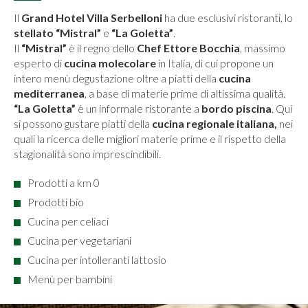
Il
Grand Hotel Villa Serbelloni
ha due esclusivi ristoranti, lo
stellato “Mistral”
e
“La Goletta”
.
Il
“Mistral”
è il regno dello
Chef Ettore Bocchia
, massimo
esperto di
cucina molecolare
in Italia, di cui propone un
intero menù degustazione oltre a piatti della
cucina
mediterranea
, a base di materie prime di altissima qualità.
“La Goletta”
è un informale ristorante a
bordo piscina
. Qui
si possono gustare piatti della
cucina regionale italiana,
nei
quali la ricerca delle migliori materie prime e il rispetto della
stagionalità sono imprescindibili.
Prodotti a km 0
Prodotti bio
Cucina per celiaci
Cucina per vegetariani
Cucina per intolleranti lattosio
Menù per bambini