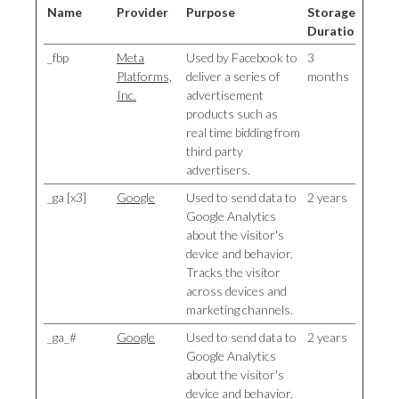
Name
Provider
Purpose
Storage
Duration
_fbp
Meta
Used by Facebook to
3
Platforms,
deliver a series of
months
Inc.
advertisement
products such as
real time bidding from
third party
advertisers.
_ga [x3]
Google
Used to send data to
2 years
Google Analytics
about the visitor's
device and behavior.
Tracks the visitor
across devices and
marketing channels.
_ga_#
Google
Used to send data to
2 years
Google Analytics
about the visitor's
device and behavior.