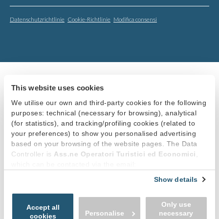
Datenschutzrichtlinie
Cookie-Richtlinie
Modifica consensi
This website uses cookies
We utilise our own and third-party cookies for the following
purposes: technical (necessary for browsing), analytical
(for statistics), and tracking/profiling cookies (related to
your preferences) to show you personalised advertising
based on your browsing of the website pages. The Data
Controller is
Ass.ne Operatori Turistici ed Economici
,
which can be contacted via the email:
info@promobellagio.it
. You can accept all cookies by
Show details
clicking “Accept all cookies”, continue by clicking “Use only
necessary cookies” or manage your preferences by
Only use
clicking “Personalise”.
Accept all
Personalise
necessary
In order to withdraw the consent provided previously and
cookies