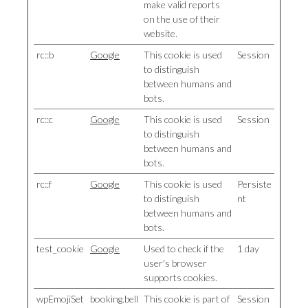
make valid reports
on the use of their
website.
rc::b
Google
This cookie is used
Session
to distinguish
between humans and
bots.
rc::c
Google
This cookie is used
Session
to distinguish
between humans and
bots.
rc::f
Google
This cookie is used
Persiste
to distinguish
nt
between humans and
bots.
test_cookie
Google
Used to check if the
1 day
user's browser
supports cookies.
wpEmojiSet
booking.bell
This cookie is part of
Session