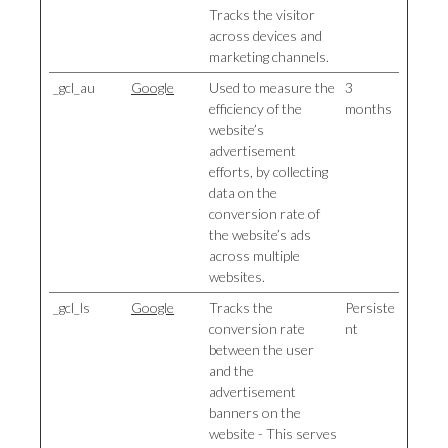
Tracks the visitor
across devices and
marketing channels.
_gcl_au
Google
Used to measure the
3
efficiency of the
months
website’s
advertisement
efforts, by collecting
data on the
conversion rate of
the website’s ads
across multiple
websites.
_gcl_ls
Google
Tracks the
Persiste
conversion rate
nt
between the user
and the
advertisement
banners on the
website - This serves