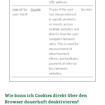
URL-address.
pagead/1p-
Google
Tracks if the user
Session
user-list/#
has shown interest
in specific products
or events across
multiple websites and
detects how the user
navigates between
sites. This is used for
measurement of
advertisement
efforts and facilitates
payment of referral-
fees between
websites.
Wie kann ich Cookies direkt über den
Browser dauerhaft deaktivieren?