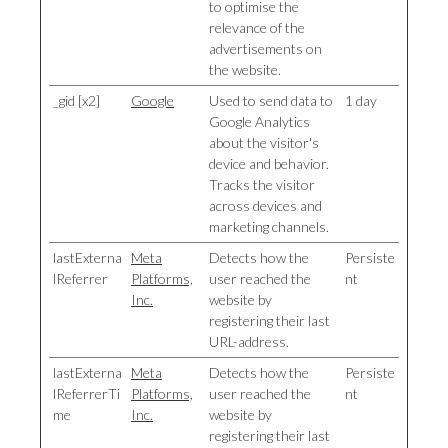
to optimise the
relevance of the
advertisements on
the website.
_gid [x2]
Google
Used to send data to
1 day
Google Analytics
about the visitor's
device and behavior.
Tracks the visitor
across devices and
marketing channels.
lastExterna
Meta
Detects how the
Persiste
lReferrer
Platforms,
user reached the
nt
Inc.
website by
registering their last
URL-address.
lastExterna
Meta
Detects how the
Persiste
lReferrerTi
Platforms,
user reached the
nt
me
Inc.
website by
registering their last