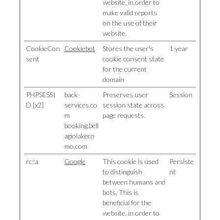
website, in order to
make valid reports
on the use of their
website.
CookieCon
Cookiebot
Stores the user's
1 year
sent
cookie consent state
for the current
domain
PHPSESSI
back-
Preserves user
Session
D [x2]
services.co
session state across
m
page requests.
booking.bell
agiolakeco
mo.com
rc::a
Google
This cookie is used
Persiste
to distinguish
nt
between humans and
bots. This is
beneficial for the
website, in order to