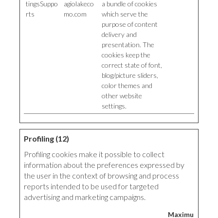
tingsSuppo
agiolakeco
a bundle of cookies
rts
mo.com
which serve the
purpose of content
delivery and
presentation. The
cookies keep the
correct state of font,
blog/picture sliders,
color themes and
other website
settings.
Profiling (12)
Profiling cookies make it possible to collect
information about the preferences expressed by
the user in the context of browsing and process
reports intended to be used for targeted
advertising and marketing campaigns.
Maximum