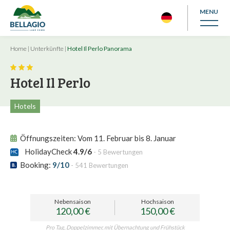
MENU
Home
|
Unterkünfte
|
Hotel Il Perlo Panorama
Hotel Il Perlo
Hotels
Öffnungszeiten:
Vom 11. Februar bis 8. Januar
HolidayCheck
4.9/6
- 5 Bewertungen
Booking:
9/10
- 541 Bewertungen
Nebensaison
Hochsaison
120,00 €
150,00 €
Pro Tag, Doppelzimmer, mit Übernachtung und Frühstück