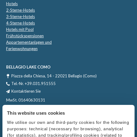
Hotels
2-Sterne-Hotels
3-Sterne-Hotels
4-Sterne-Hotels
Hotels mit Pool
Frühstückspensionen
Appartementanlagen und
Ferienwohnungen
BELLAGIO LAKE COMO
Piazza della Chiesa, 14 - 22021 Bellagio (Como)
Tel.-Nr.
+39.031.951555
Kontaktieren Sie
MwSt. 01640630131
This website uses cookies
We utilise our own and third-party cookies for the following
purposes: technical (necessary for browsing), analytical
(for statistics), and tracking/profiling cookies (related to
Datenschutzrichtlinie
Cookie-Richtlinie
Modifica consensi